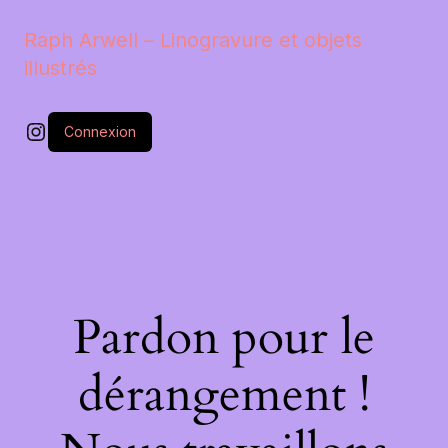
Raph Arwell – Linogravure et objets
illustrés
Instagram
Connexion
Pardon pour le
dérangement !