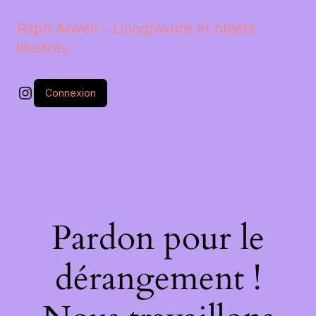
Raph Arwell – Linogravure et objets
illustrés
Instagram
Connexion
Pardon pour le
dérangement !