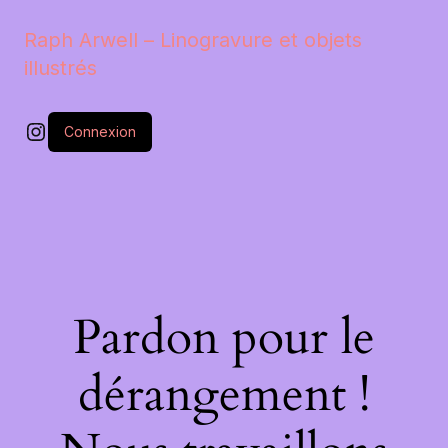
Raph Arwell – Linogravure et objets
illustrés
Instagram
Connexion
Pardon pour le
dérangement !