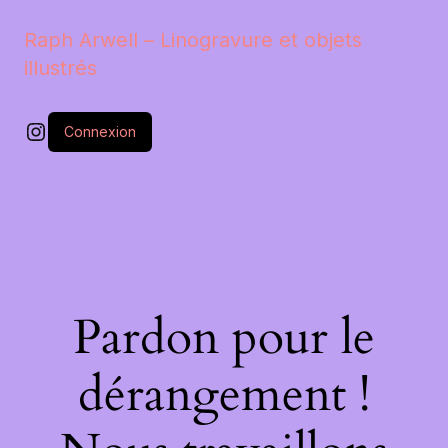
Raph Arwell – Linogravure et objets
illustrés
Instagram
Connexion
Pardon pour le
dérangement !