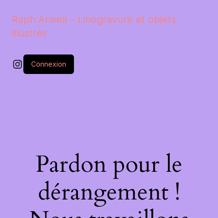
Raph Arwell – Linogravure et objets
illustrés
Instagram
Connexion
Pardon pour le
dérangement !