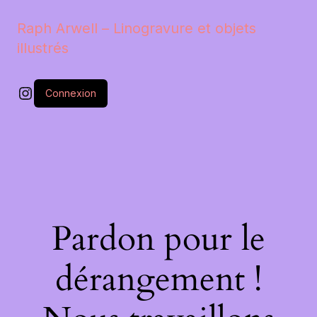
Raph Arwell – Linogravure et objets
illustrés
Instagram
Connexion
Pardon pour le
dérangement !